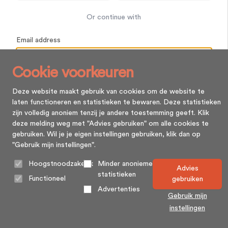
Or continue with
Email address
Cookie voorkeuren
Password
Deze website maakt gebruik van cookies om de website te
laten functioneren en statistieken te bewaren. Deze statistieken
zijn volledig anoniem tenzij je andere toestemming geeft. Klik
Remember me
Forgot your password?
deze melding weg met "Advies gebruiken" om alle cookies te
gebruiken. Wil je je eigen instellingen gebruiken, klik dan op
Log in
"Gebruik mijn instellingen".
Hoogstnoodzakelijk
Minder anonieme
Advies
statistieken
Functioneel
gebruiken
Advertenties
Gebruik mijn
instellingen