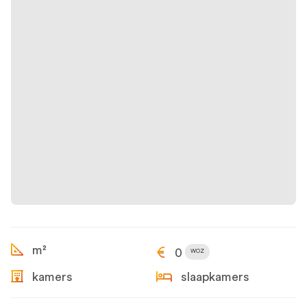
m²
0
WOZ
kamers
slaapkamers