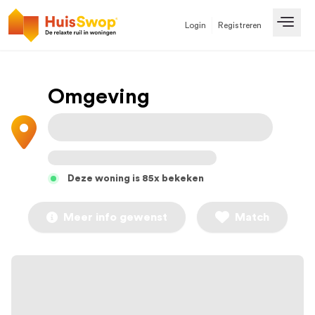
Login
Registreren
Open
Omgeving
Deze woning is 85x bekeken
Meer info gewenst
Match