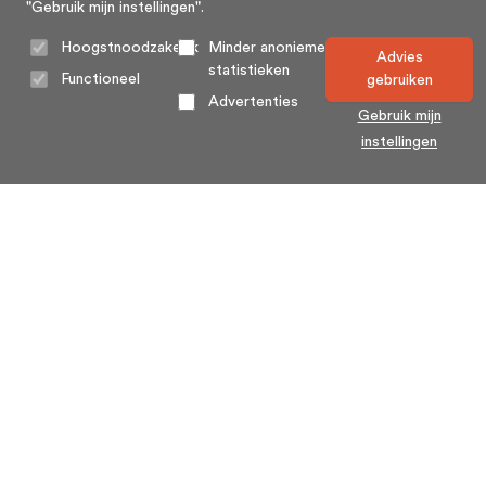
"Gebruik mijn instellingen".
Hoogstnoodzakelijk
Minder anonieme
Advies
statistieken
Functioneel
gebruiken
Advertenties
Gebruik mijn
instellingen
Home
Algemene voorwaarden
Over ons
Cookie statement