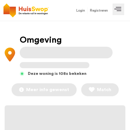
Login
Registreren
Open
Omgeving
Deze woning is 108x bekeken
Meer info gewenst
Match