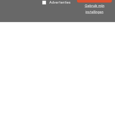
Advertenties
Gebruik mijn
instellingen
Home
Algemene voorwaarden
Over ons
Cookie statement
Contact
Privacy voorwaarden
Veelgestelde Vragen