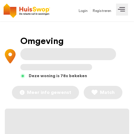
Login
Registreren
Open
Omgeving
Deze woning is 78x bekeken
Meer info gewenst
Match