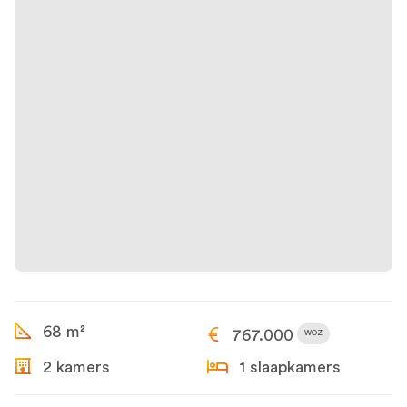
68 m²
767.000
WOZ
2 kamers
1 slaapkamers