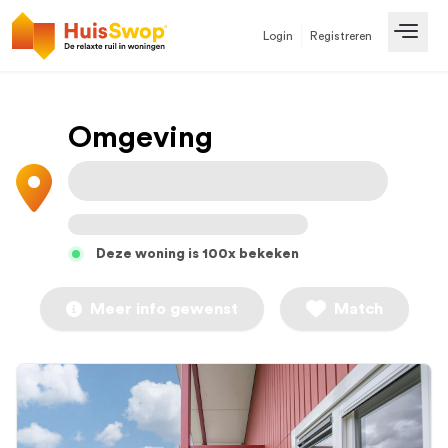
Login
Registreren
Open
Omgeving
Deze woning is 100x bekeken
Meer info gewenst
Match