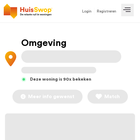
Login
Registreren
Open
Omgeving
Deze woning is 90x bekeken
Meer info gewenst
Match