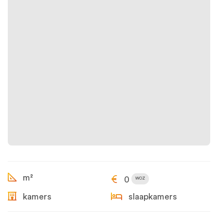
m²
0
WOZ
kamers
slaapkamers