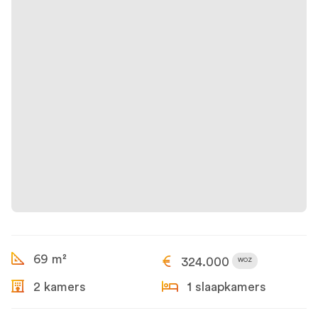
69 m²
324.000
WOZ
2 kamers
1 slaapkamers