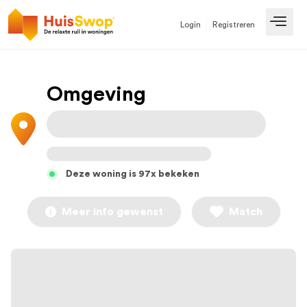
Login
Registreren
Open
Omgeving
Deze woning is 97x bekeken
Meer info gewenst
Match