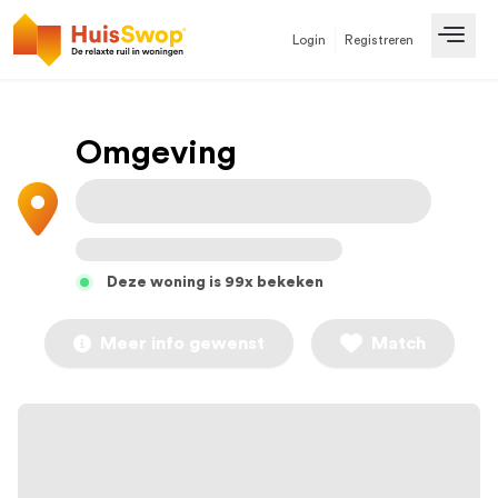
Login
Registreren
Open
Omgeving
Deze woning is 99x bekeken
Meer info gewenst
Match