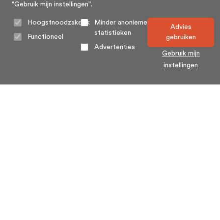
"Gebruik mijn instellingen".
Hoogstnoodzakelijk
Minder anonieme
Advies
statistieken
Functioneel
gebruiken
Advertenties
Gebruik mijn
instellingen
Home
Algemene voorwaarden
Over ons
Cookie statement