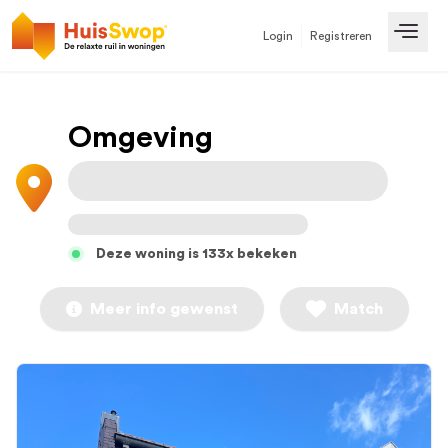
Login
Registreren
Open
Omgeving
Deze woning is 133x bekeken
Meer info gewenst
Match