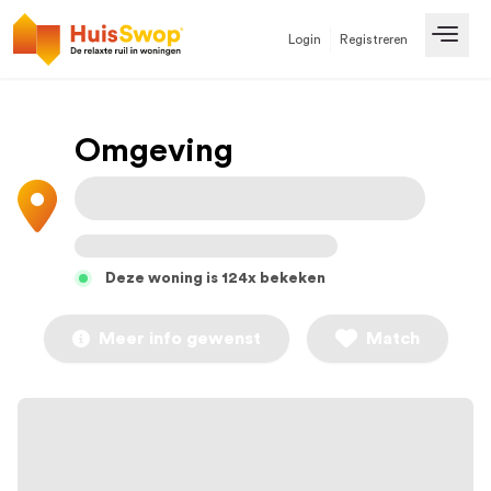
Login
Registreren
Open
Omgeving
Deze woning is 124x bekeken
Meer info gewenst
Match