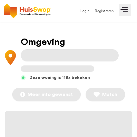
Login
Registreren
Open
Omgeving
Deze woning is 116x bekeken
Meer info gewenst
Match