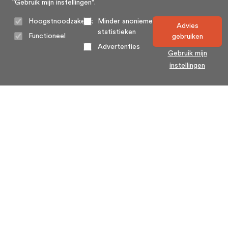
"Gebruik mijn instellingen".
Hoogstnoodzakelijk
Minder anonieme
Advies
statistieken
Functioneel
gebruiken
Advertenties
Gebruik mijn
instellingen
Home
Algemene voorwaarden
Over ons
Cookie statement