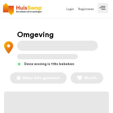
Login
Registreren
Open
Omgeving
Deze woning is 118x bekeken
Meer info gewenst
Match