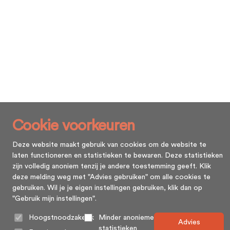
Cookie voorkeuren
Deze website maakt gebruik van cookies om de website te
laten functioneren en statistieken te bewaren. Deze statistieken
zijn volledig anoniem tenzij je andere toestemming geeft. Klik
deze melding weg met "Advies gebruiken" om alle cookies te
gebruiken. Wil je je eigen instellingen gebruiken, klik dan op
"Gebruik mijn instellingen".
Hoogstnoodzakelijk
Minder anonieme
Advies
statistieken