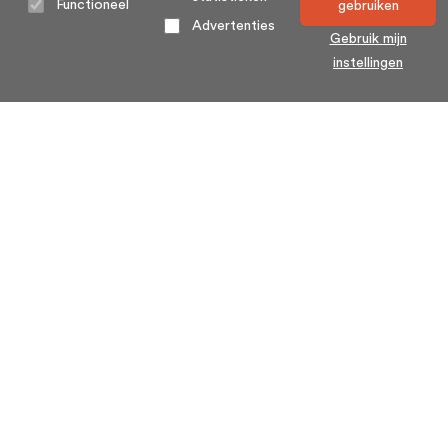
Functioneel
gebruiken
Advertenties
Gebruik mijn
instellingen
Home
Algemene voorwaarden
Over ons
Cookie statement
Contact
Privacy voorwaarden
Veelgestelde Vragen