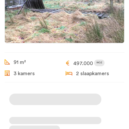
91 m²
497.000
WOZ
3 kamers
2 slaapkamers