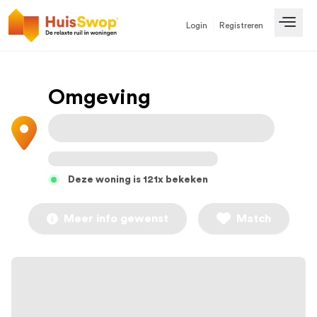
Login
Registreren
Open
Omgeving
Deze woning is 121x bekeken
Meer info gewenst
Match