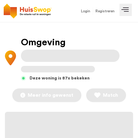
Login
Registreren
Open
Omgeving
Deze woning is 87x bekeken
Meer info gewenst
Match