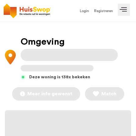
Login
Registreren
Open
Omgeving
Deze woning is 138x bekeken
Meer info gewenst
Match