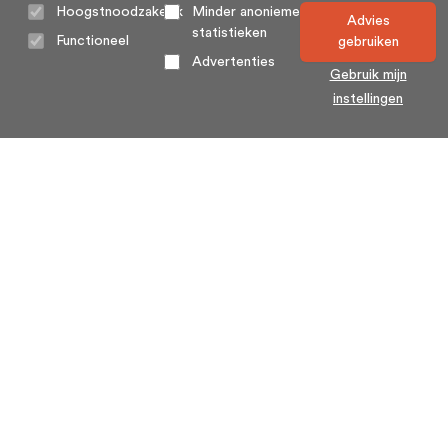
Hoogstnoodzakelijk
Minder anonieme
Advies
statistieken
Functioneel
gebruiken
Advertenties
Gebruik mijn
instellingen
Home
Algemene voorwaarden
Over ons
Cookie statement
Contact
Privacy voorwaarden