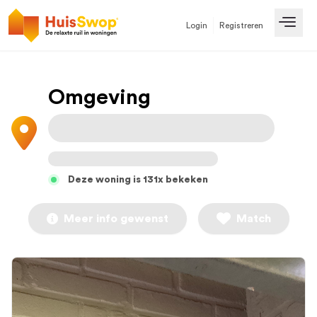
Login
Registreren
Open
Omgeving
Deze woning is 131x bekeken
Meer info gewenst
Match