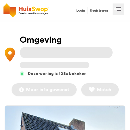
Login
Registreren
Open
Omgeving
Deze woning is 108x bekeken
Meer info gewenst
Match