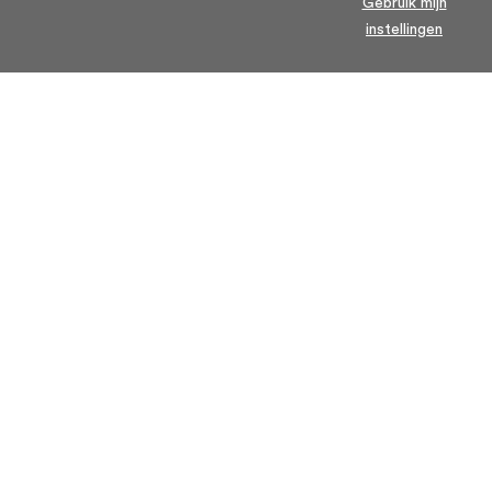
Gebruik mijn
instellingen
Home
Algemene voorwaarden
Over ons
Cookie statement
Contact
Privacy voorwaarden
Veelgestelde Vragen