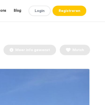
 ons
Blog
Login
Registreren
Meer info gewenst
Match