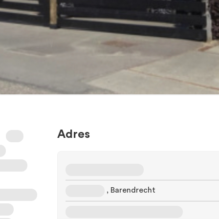
578.000
5 kamers
WOZ
Adres
, Barendrecht