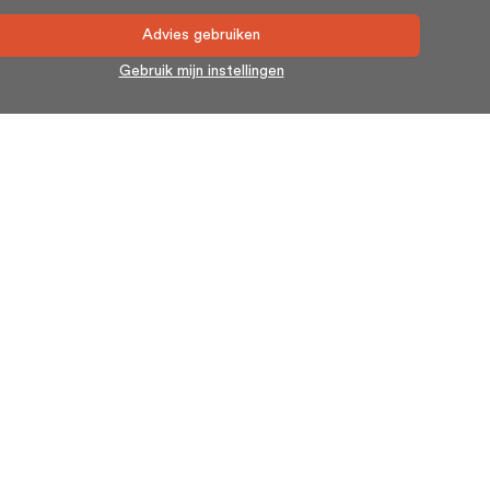
Advies gebruiken
Gebruik mijn instellingen
Nieuwsbrief
Blijf op de hoogte en schrijf u in voor onze nieuwsbrief.