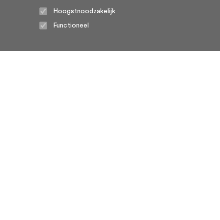
Hoogstnoodzakelijk
Functioneel
Home
Algemene voorwaarden
Over ons
Cookie statement
Contact
Privacy voorwaarden