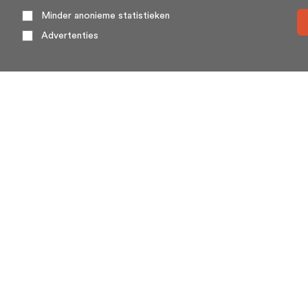
Minder anonieme statistieken
Advertenties
Over ons
HuisSwop® (wederzijdse verkoop of huisswap) is een
platform voor en door woningeigenaren. Huizenruil
(huisswop) komt weinig voor, met name omdat twee
woningeigenaren elkaar toevallig moeten treffen.
Huisswop.nl biedt vanaf heden hét platform waar vraag
en aanbod voor huizenruil elkaar treffen.