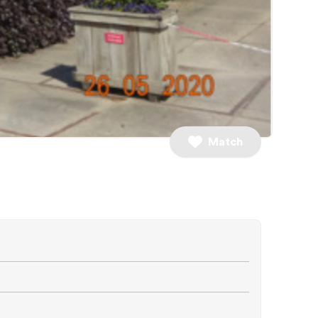
2 slaapkamers
Match