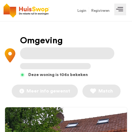
Login
Registreren
Open
Omgeving
Deze woning is 106x bekeken
Meer info gewenst
Match