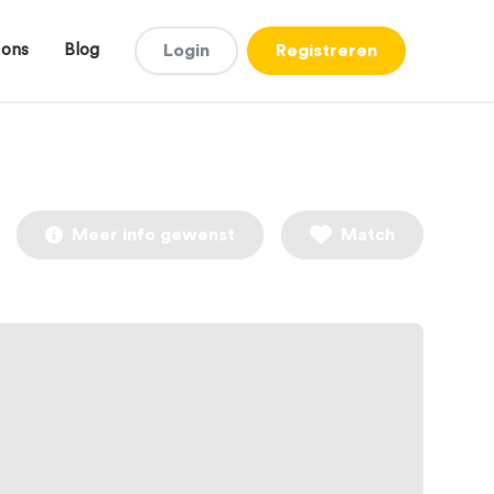
 ons
Blog
Login
Registreren
Meer info gewenst
Match