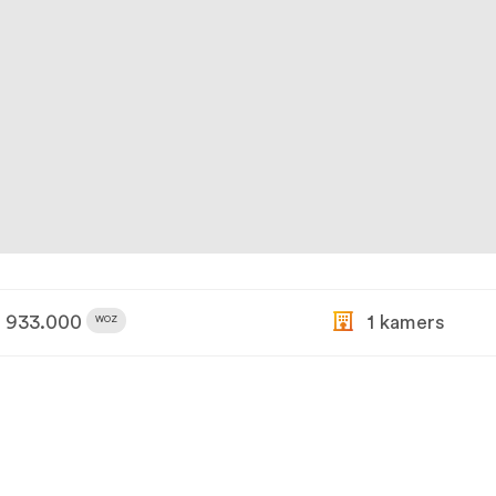
933.000
1 kamers
WOZ