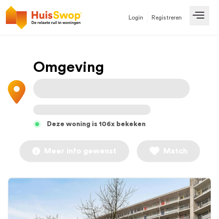
Login
Registreren
Open
Omgeving
Deze woning is 106x bekeken
Meer info gewenst
Match