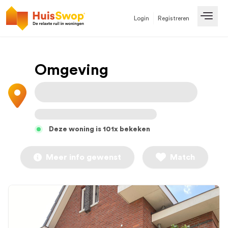
Login
Registreren
Open
Omgeving
Deze woning is 101x bekeken
Meer info gewenst
Match