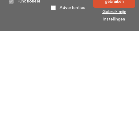
Functioneel
gebruiken
Advertenties
Gebruik mijn
instellingen
Home
Algemene voorwaarden
Over ons
Cookie statement
Contact
Privacy voorwaarden
Veelgestelde Vragen