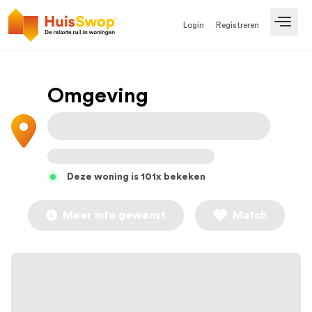
Login
Registreren
Open
Omgeving
Deze woning is 101x bekeken
Meer info gewenst
Match