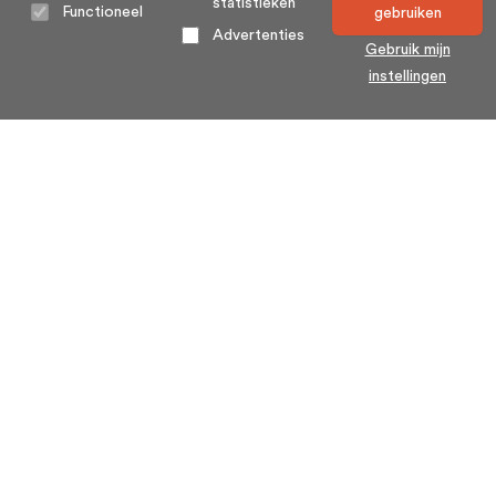
statistieken
Functioneel
gebruiken
Advertenties
Gebruik mijn
instellingen
Home
Algemene voorwaarden
Over ons
Cookie statement
Contact
Privacy voorwaarden