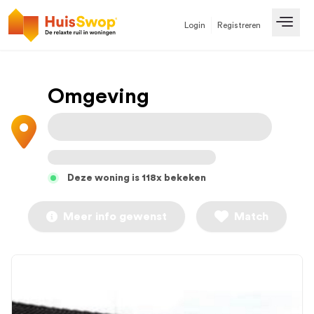
Login
Registreren
Open
Omgeving
Deze woning is 118x bekeken
Meer info gewenst
Match