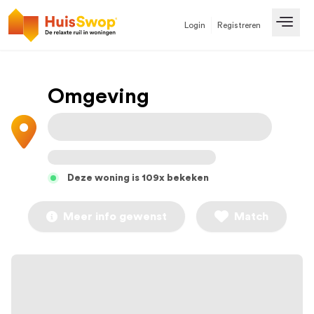
Login
Registreren
Open
Omgeving
Deze woning is 109x bekeken
Meer info gewenst
Match