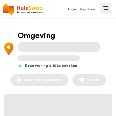
Login
Registreren
Open
Omgeving
Deze woning is 102x bekeken
Meer info gewenst
Match