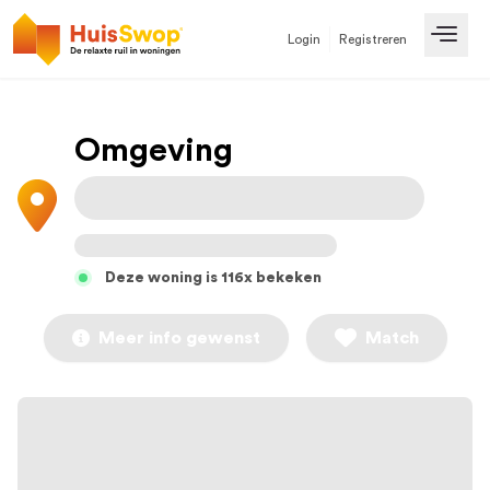
Login
Registreren
Open
Omgeving
Deze woning is 116x bekeken
Meer info gewenst
Match