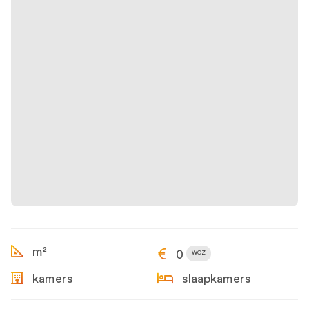
m²
0
WOZ
kamers
slaapkamers