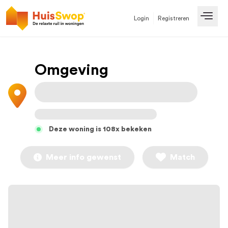
Login
Registreren
Open
Omgeving
Deze woning is 108x bekeken
Meer info gewenst
Match