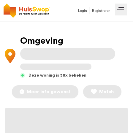
Login
Registreren
Open
Omgeving
Deze woning is 38x bekeken
Meer info gewenst
Match