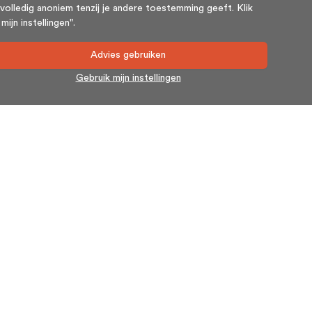
volledig anoniem tenzij je andere toestemming geeft. Klik
ijn instellingen".
Advies gebruiken
Gebruik mijn instellingen
Nieuwsbrief
Blijf op de hoogte en schrijf u in voor onze nieuwsbrief.