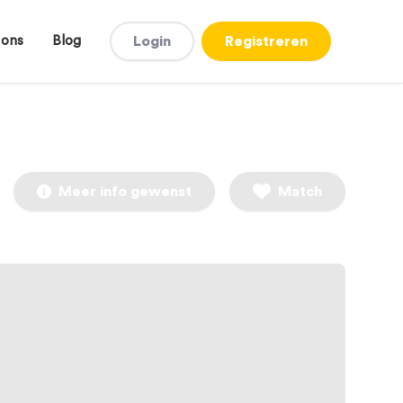
 ons
Blog
Login
Registreren
Meer info gewenst
Match