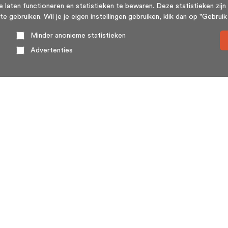
aten functioneren en statistieken te bewaren. Deze statistieken zijn 
ebruiken. Wil je je eigen instellingen gebruiken, klik dan op "Gebruik m
Minder anonieme statistieken
Advertenties
Over ons
HuisSwop® (wederzijdse verkoop of huisswap) is een
platform voor en door woningeigenaren. Huizenruil
(huisswop) komt weinig voor, met name omdat twee
woningeigenaren elkaar toevallig moeten treffen.