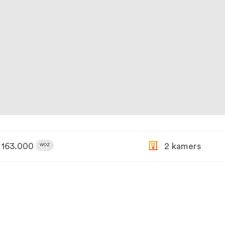
163.000
2 kamers
WOZ