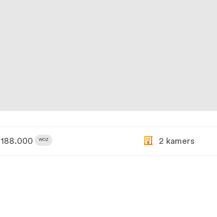
188.000
2 kamers
WOZ