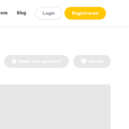
 ons
Blog
Login
Registreren
Meer info gewenst
Match