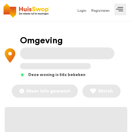
Login
Registreren
Open
Omgeving
Deze woning is 56x bekeken
Meer info gewenst
Match