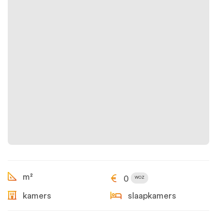
m²
0
WOZ
kamers
slaapkamers