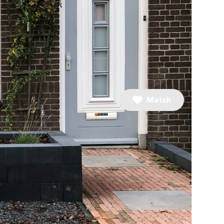
3 slaapkamers
Match