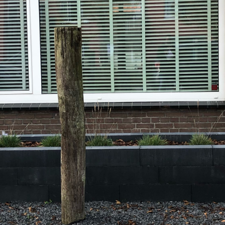
159.000
4 kamers
WOZ
Adres
, Arnemuiden