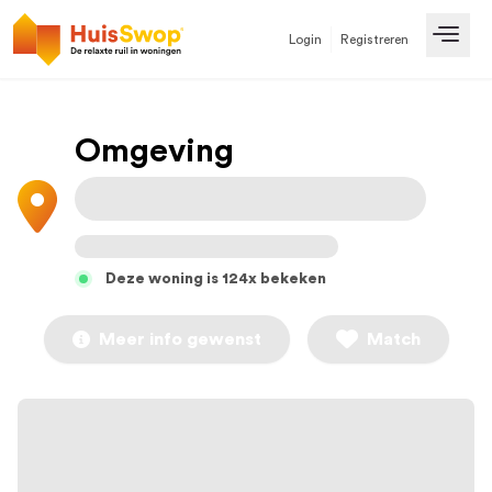
Login
Registreren
Open
Omgeving
Deze woning is 124x bekeken
Meer info gewenst
Match