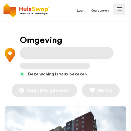
Login
Registreren
Open
Omgeving
Deze woning is 138x bekeken
Meer info gewenst
Match