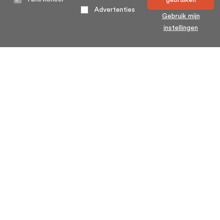
gebruiken
Advertenties
Gebruik mijn
instellingen
Home
Algemene voorwaarden
Over ons
Cookie statement
Contact
Privacy voorwaarden
Veelgestelde Vragen