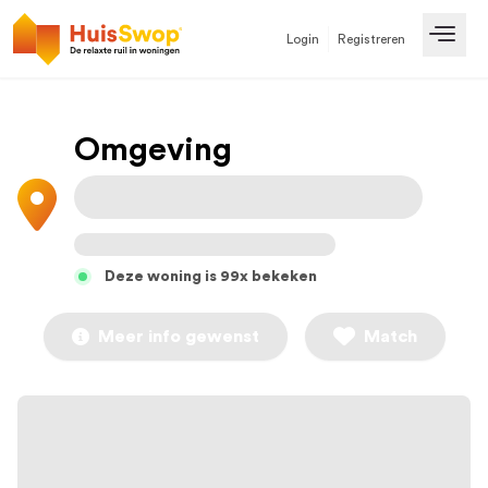
Login
Registreren
Open
Omgeving
Deze woning is 99x bekeken
Meer info gewenst
Match