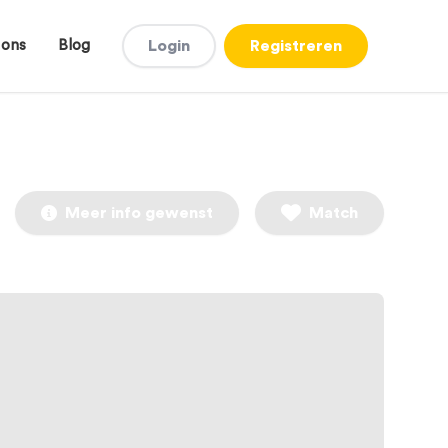
 ons
Blog
Login
Registreren
Meer info gewenst
Match