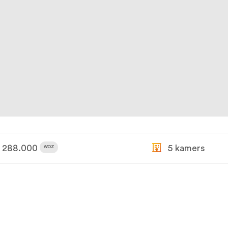
288.000
5 kamers
WOZ