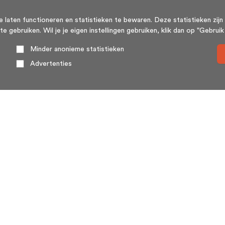
aten functioneren en statistieken te bewaren. Deze statistieken zijn 
ebruiken. Wil je je eigen instellingen gebruiken, klik dan op "Gebruik m
Minder anonieme statistieken
Advertenties
Over ons
HuisSwop® (wederzijdse verkoop of huisswap) is een
platform voor en door woningeigenaren. Huizenruil
(huisswop) komt weinig voor, met name omdat twee