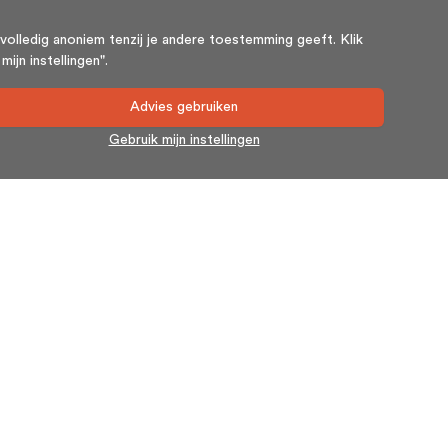
volledig anoniem tenzij je andere toestemming geeft. Klik
ijn instellingen".
Advies gebruiken
Gebruik mijn instellingen
Nieuwsbrief
Blijf op de hoogte en schrijf u in voor onze nieuwsbrief.