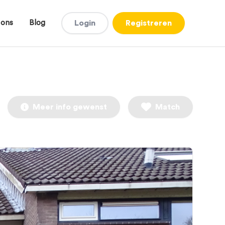
 ons
Blog
Login
Registreren
Meer info gewenst
Match