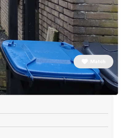
3 slaapkamers
Match