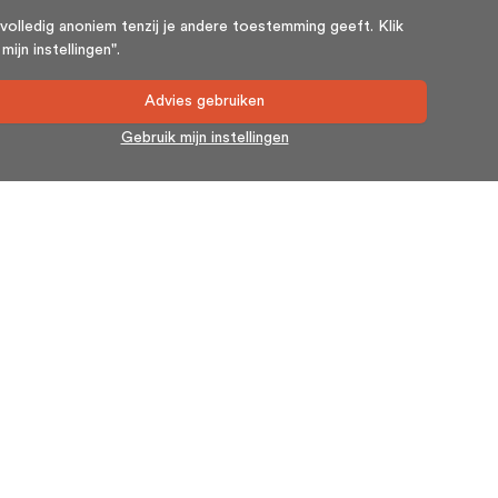
volledig anoniem tenzij je andere toestemming geeft. Klik
ijn instellingen".
Advies gebruiken
Gebruik mijn instellingen
Nieuwsbrief
Blijf op de hoogte en schrijf u in voor onze nieuwsbrief.