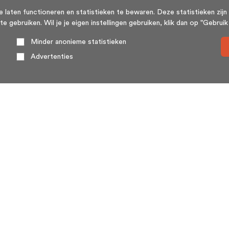
aten functioneren en statistieken te bewaren. Deze statistieken zijn 
ebruiken. Wil je je eigen instellingen gebruiken, klik dan op "Gebruik m
Minder anonieme statistieken
Advertenties
Over ons
HuisSwop® (wederzijdse verkoop of huisswap) is een
platform voor en door woningeigenaren. Huizenruil
(huisswop) komt weinig voor, met name omdat twee
woningeigenaren elkaar toevallig moeten treffen.