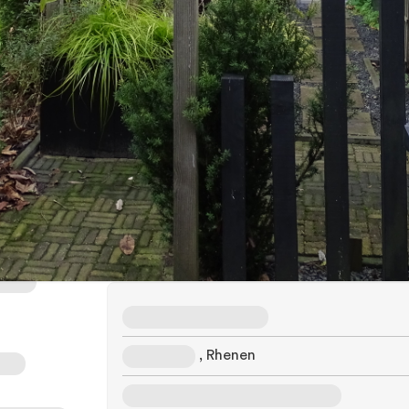
350.000
4 kamers
WOZ
Adres
, Rhenen