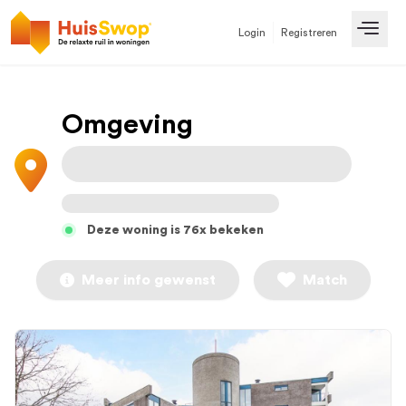
Login
Registreren
Open
Omgeving
Deze woning is 76x bekeken
Meer info gewenst
Match