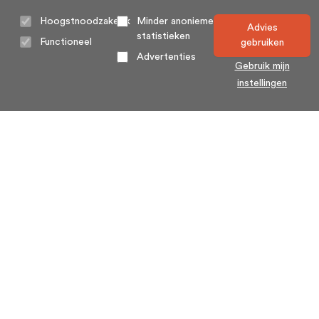
Hoogstnoodzakelijk
Minder anonieme
Advies
statistieken
Functioneel
gebruiken
Advertenties
Gebruik mijn
instellingen
Home
Algemene voorwaarden
Over ons
Cookie statement