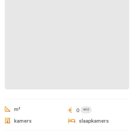
m²
0
WOZ
kamers
slaapkamers