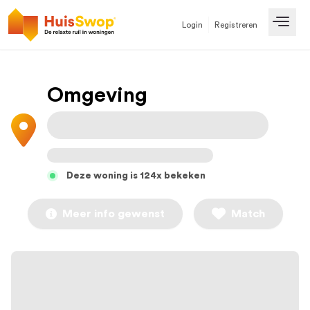
Login
Registreren
Open
Omgeving
Deze woning is 124x bekeken
Meer info gewenst
Match