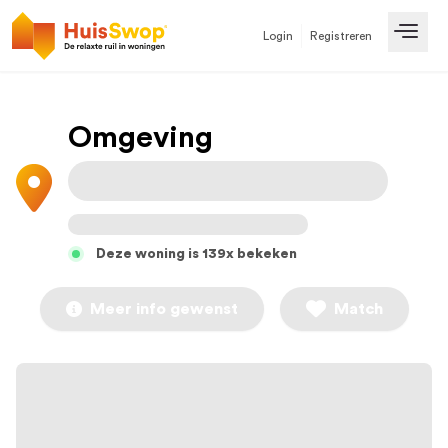
Login
Registreren
Open
Omgeving
Deze woning is 139x bekeken
Meer info gewenst
Match