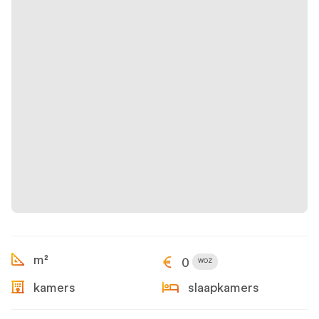
m²
0
WOZ
kamers
slaapkamers