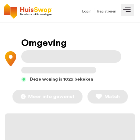
Login
Registreren
Open
Omgeving
Deze woning is 102x bekeken
Meer info gewenst
Match