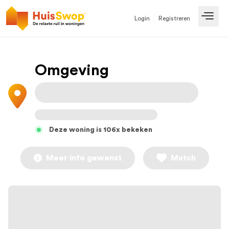
Login
Registreren
Open
Omgeving
Deze woning is 106x bekeken
Meer info gewenst
Match