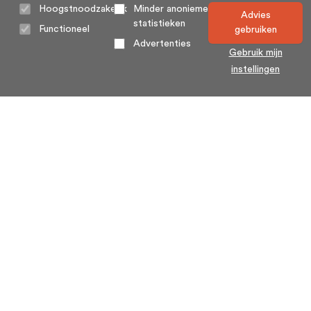
Hoogstnoodzakelijk
Minder anonieme
Advies
statistieken
Functioneel
gebruiken
Advertenties
Gebruik mijn
instellingen
Home
Algemene voorwaarden
Over ons
Cookie statement
Contact
Privacy voorwaarden