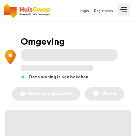
Login
Registreren
Open
Omgeving
Deze woning is 63x bekeken
Meer info gewenst
Match