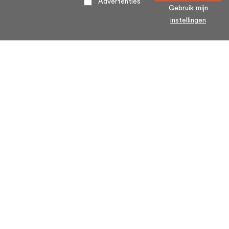
Advertenties
Gebruik mijn
instellingen
Home
Algemene voorwaarden
Over ons
Cookie statement
Contact
Privacy voorwaarden
Veelgestelde Vragen