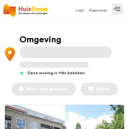
Login
Registreren
Open
Omgeving
Deze woning is 118x bekeken
Meer info gewenst
Match