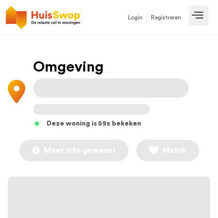
Login
Registreren
Open
Omgeving
Deze woning is 59x bekeken
Meer info gewenst
Match