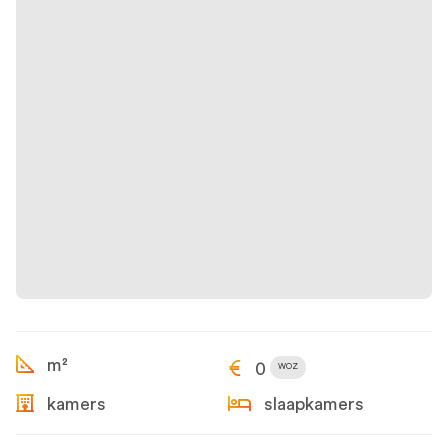
m²
0
WOZ
kamers
slaapkamers