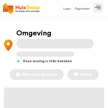
Login
Registreren
Open
Omgeving
Deze woning is 108x bekeken
Meer info gewenst
Match