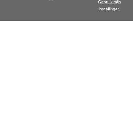
Gebruik mijn
instellingen
Home
Algemene voorwaarden
Over ons
Cookie statement
Contact
Privacy voorwaarden
Veelgestelde Vragen