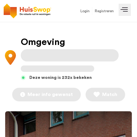
Login
Registreren
Open
Omgeving
Deze woning is 232x bekeken
Meer info gewenst
Match