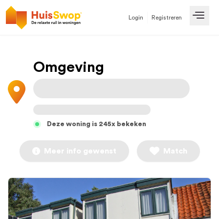
Login
Registreren
Open
Omgeving
Deze woning is 245x bekeken
Meer info gewenst
Match