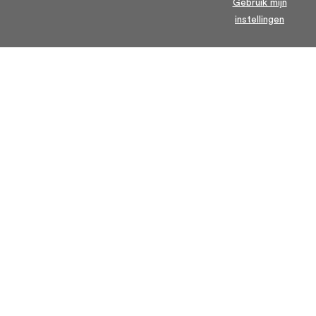
Gebruik mijn
instellingen
Home
Algemene voorwaarden
Over ons
Cookie statement
Contact
Privacy voorwaarden
Veelgestelde Vragen